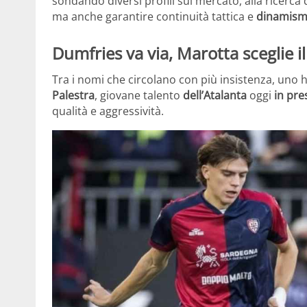
sondando diversi profili sul mercato, alla ricerca
ma anche garantire continuità tattica e
dinamismo
Dumfries va via, Marotta sceglie il
Tra i nomi che circolano con più insistenza, uno
Palestra
, giovane talento
dell’Atalanta
oggi
in pres
qualità e aggressività.