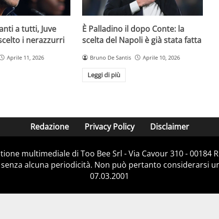
È Palladino il dopo Conte: la
anti a tutti, Juve
scelta del Napoli è già stata fatta
 scelto i nerazzurri
Bruno De Santis
Aprile 10, 2026
Aprile 11, 2026
Leggi di più
Redazione
Privacy Policy
Disclaimer
stione multimediale di Too Bee Srl - Via Cavour 310 - 00184
 senza alcuna periodicità. Non può pertanto considerarsi un 
07.03.2001