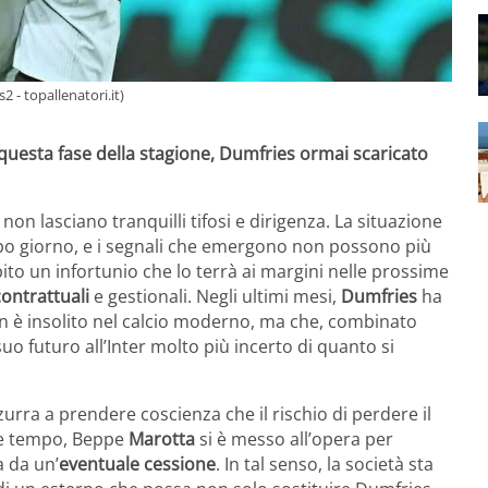
 - topallenatori.it)
n questa fase della stagione, Dumfries ormai scaricato
non lasciano tranquilli tifosi e dirigenza. La situazione
po giorno, e i segnali che emergono non possono più
bito un infortunio che lo terrà ai margini nelle prossime
contrattuali
e gestionali. Negli ultimi mesi,
Dumfries
ha
 è insolito nel calcio moderno, ma che, combinato
suo futuro all’Inter molto più incerto di quanto si
urra a prendere coscienza che il rischio di perdere il
re tempo, Beppe
Marotta
si è messo all’opera per
a da un’
eventuale cessione
. In tal senso, la società sta