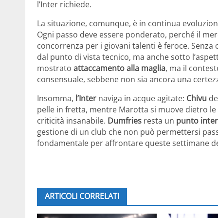
l’Inter richiede.
La situazione, comunque, è in continua evoluzion
Ogni passo deve essere ponderato, perché il merc
concorrenza per i giovani talenti è feroce. Senza
dal punto di vista tecnico, ma anche sotto l’aspett
mostrato
attaccamento alla maglia
, ma il contes
consensuale, sebbene non sia ancora una certez
Insomma,
l’Inter
naviga in acque agitate:
Chivu
de
pelle in fretta, mentre Marotta si muove dietro l
criticità insanabile.
Dumfries
resta un
punto inte
gestione di un club che non può permettersi passi f
fondamentale per affrontare queste settimane d
ARTICOLI CORRELATI