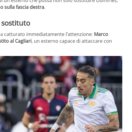
 di un esterno che possa non solo sostituire Dumfries,
 sulla fascia destra
.
 sostituto
 ha catturato immediatamente l’attenzione:
Marco
tito al Cagliari
, un esterno capace di attaccare con