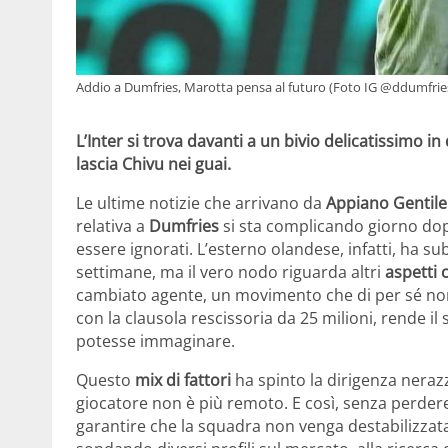
Addio a Dumfries, Marotta pensa al futuro (Foto IG @ddumfries2
L’Inter si trova davanti a un bivio delicatissimo i
lascia Chivu nei guai.
Le ultime notizie che arrivano da
Appiano Gentile
relativa a
Dumfries
si sta complicando giorno do
essere ignorati. L’esterno olandese, infatti, ha su
settimane, ma il vero nodo riguarda altri
aspetti 
cambiato agente, un movimento che di per sé non
con la clausola rescissoria da 25 milioni, rende il 
potesse immaginare.
Questo
mix di fattori
ha spinto la dirigenza nerazz
giocatore non è più remoto. E così, senza perde
garantire che la squadra non venga destabilizzat