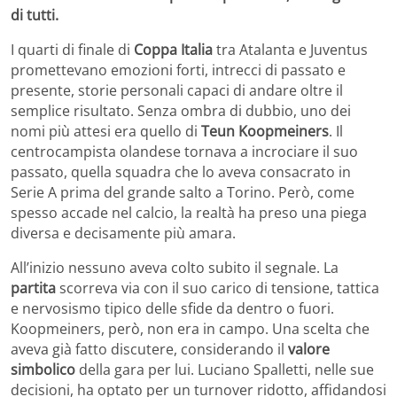
di tutti.
I quarti di finale di
Coppa Italia
tra Atalanta e Juventus
promettevano emozioni forti, intrecci di passato e
presente, storie personali capaci di andare oltre il
semplice risultato. Senza ombra di dubbio, uno dei
nomi più attesi era quello di
Teun Koopmeiners
. Il
centrocampista olandese tornava a incrociare il suo
passato, quella squadra che lo aveva consacrato in
Serie A prima del grande salto a Torino. Però, come
spesso accade nel calcio, la realtà ha preso una piega
diversa e decisamente più amara.
All’inizio nessuno aveva colto subito il segnale. La
partita
scorreva via con il suo carico di tensione, tattica
e nervosismo tipico delle sfide da dentro o fuori.
Koopmeiners, però, non era in campo. Una scelta che
aveva già fatto discutere, considerando il
valore
simbolico
della gara per lui. Luciano Spalletti, nelle sue
decisioni, ha optato per un turnover ridotto, affidandosi