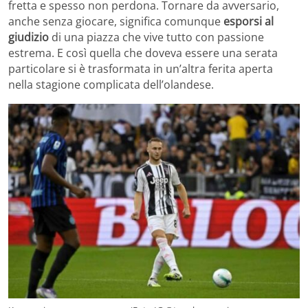
fretta e spesso non perdona. Tornare da avversario,
anche senza giocare, significa comunque
esporsi al
giudizio
di una piazza che vive tutto con passione
estrema. E così quella che doveva essere una serata
particolare si è trasformata in un’altra ferita aperta
nella stagione complicata dell’olandese.