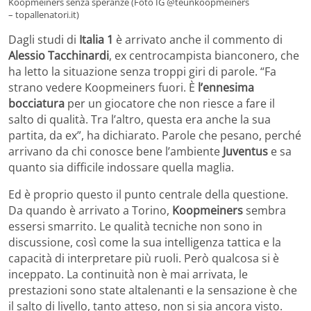
Koopmeiners senza speranze (Foto IG @teunkoopmeiners
– topallenatori.it)
Dagli studi di
Italia 1
è arrivato anche il commento di
Alessio Tacchinardi
, ex centrocampista bianconero, che
ha letto la situazione senza troppi giri di parole. “Fa
strano vedere Koopmeiners fuori. È
l’ennesima
bocciatura
per un giocatore che non riesce a fare il
salto di qualità. Tra l’altro, questa era anche la sua
partita, da ex”, ha dichiarato. Parole che pesano, perché
arrivano da chi conosce bene l’ambiente
Juventus
e sa
quanto sia difficile indossare quella maglia.
Ed è proprio questo il punto centrale della questione.
Da quando è arrivato a Torino,
Koopmeiners
sembra
essersi smarrito. Le qualità tecniche non sono in
discussione, così come la sua intelligenza tattica e la
capacità di interpretare più ruoli. Però qualcosa si è
inceppato. La continuità non è mai arrivata, le
prestazioni sono state altalenanti e la sensazione è che
il salto di livello, tanto atteso, non si sia ancora visto.