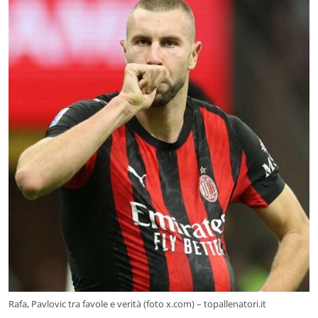
Rafa, Pavlovic tra favole e verità (foto x.com) – topallenatori.it