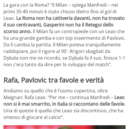
La gara con la Roma? “Il Milan – spiega Manfredi – nei
primi 35-40 minuti è stato chiuso dietro fino al gol di
Leao.
La Roma non ha cattiveria davanti, non ha trovato
il suo centravanti, Gasperini non ha il Retegui dello
scorso anno.
Il Milan fa un contropiede con un Leao che
ha una grande gamba e con top inseirmento di Pavlovic.
Da lì cambia la partita. Il Milan poteva tranquillamente
raddopiare, poi il rigore al 90′. Rrigori sbagliati da
Dybala non me ne ricordo, se Dybala fa il suo, finisce 1-1
non c’era tanto da dire per lo sviluppo del match”.
Rafa, Pavlovic tra favole e verità
Andiamo su quello che è l’uomo copertina, oltre
Maignan: Rafa Leao. “Per me – continua Manfredi –
Leao
non si è mai smarrito, in Italia si raccontano delle favole.
Una di queste è quella che Leao sia discontinuo, che ha
smesso di giocare al calcio”.