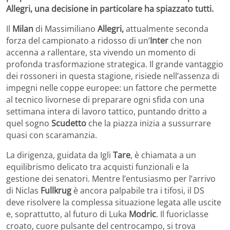
Allegri, una decisione in particolare ha spiazzato tutti.
Il
Milan
di Massimiliano
Allegri,
attualmente seconda
forza del campionato a ridosso di un’
Inter
che non
accenna a rallentare, sta vivendo un momento di
profonda trasformazione strategica. Il grande vantaggio
dei rossoneri in questa stagione, risiede nell’assenza di
impegni nelle coppe europee: un fattore che permette
al tecnico livornese di preparare ogni sfida con una
settimana intera di lavoro tattico, puntando dritto a
quel sogno
Scudetto
che la piazza inizia a sussurrare
quasi con scaramanzia.
La dirigenza, guidata da Igli
Tare
, è chiamata a un
equilibrismo delicato tra acquisti funzionali e la
gestione dei senatori. Mentre l’entusiasmo per l’arrivo
di Niclas
Fullkrug
è ancora palpabile tra i tifosi, il DS
deve risolvere la complessa situazione legata alle uscite
e, soprattutto, al futuro di Luka
Modric
. Il fuoriclasse
croato, cuore pulsante del centrocampo, si trova