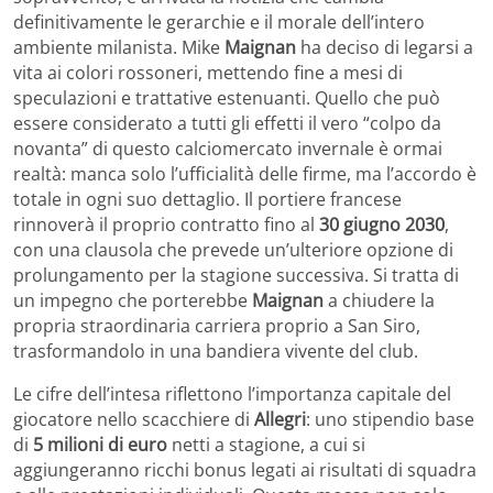
definitivamente le gerarchie e il morale dell’intero
ambiente milanista. Mike
Maignan
ha deciso di legarsi a
vita ai colori rossoneri, mettendo fine a mesi di
speculazioni e trattative estenuanti. Quello che può
essere considerato a tutti gli effetti il vero “colpo da
novanta” di questo calciomercato invernale è ormai
realtà: manca solo l’ufficialità delle firme, ma l’accordo è
totale in ogni suo dettaglio. Il portiere francese
rinnoverà il proprio contratto fino al
30 giugno 2030
,
con una clausola che prevede un’ulteriore opzione di
prolungamento per la stagione successiva. Si tratta di
un impegno che porterebbe
Maignan
a chiudere la
propria straordinaria carriera proprio a San Siro,
trasformandolo in una bandiera vivente del club.
Le cifre dell’intesa riflettono l’importanza capitale del
giocatore nello scacchiere di
Allegri
: uno stipendio base
di
5 milioni di euro
netti a stagione, a cui si
aggiungeranno ricchi bonus legati ai risultati di squadra