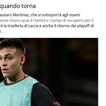
 quando torna
 Lautaro Martinez, che si sottoporrà agli esami
te chiaro qual è l’entità e i tempi di recupero per il
rà la trasferta di Lecce e anche il ritorno dei playoff di
t.