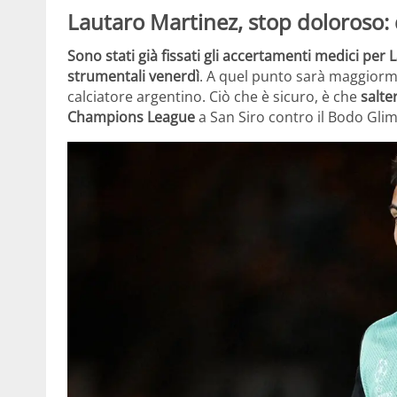
Lautaro Martinez, stop doloroso:
Sono stati già fissati gli accertamenti medici per
strumentali venerdì
. A quel punto sarà maggiormen
calciatore argentino. Ciò che è sicuro, è che
salte
Champions League
a San Siro contro il Bodo Glim