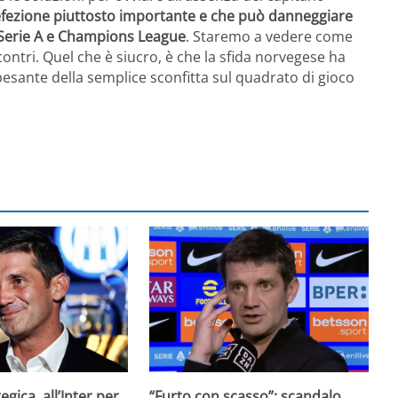
defezione piuttosto importante e che può danneggiare
di Serie A e Champions League
. Staremo a vedere come
contri. Quel che è siucro, è che la sfida norvegese ha
 pesante della semplice sconfitta sul quadrato di gioco
egica, all’Inter per
“Furto con scasso”: scandalo