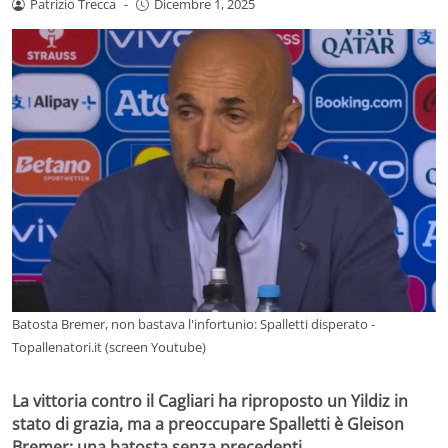
Patrizio Trecca
-
Dicembre 1, 2025
Batosta Bremer, non bastava l'infortunio: Spalletti disperato -
Topallenatori.it (screen Youtube)
La vittoria contro il Cagliari ha riproposto un Yildiz in
stato di grazia, ma a preoccupare Spalletti è Gleison
Bremer: una batosta senza precedenti.