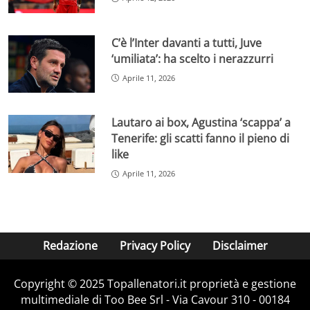
C’è l’Inter davanti a tutti, Juve
‘umiliata’: ha scelto i nerazzurri
Aprile 11, 2026
Lautaro ai box, Agustina ‘scappa’ a
Tenerife: gli scatti fanno il pieno di
like
Aprile 11, 2026
Redazione
Privacy Policy
Disclaimer
Copyright © 2025 Topallenatori.it proprietà e gestione
multimediale di Too Bee Srl - Via Cavour 310 - 00184