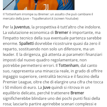
Il Tottenham irrompe su Bremer: un assalto che può cambiare il
mercato della Juve – Topallenatori.it (screen Youtube)
Per la
Juventus
, la prospettiva è tutt’altro che indolore.
La valutazione economica di
Bremer
è importante, ma
l’impatto tecnico della sua eventuale partenza sarebbe
enorme.
Spalletti
dovrebbe ricostruire quasi da zero il
reparto, sostituendo non solo un difensore, ma un
leader. E la dirigenza, già attenta ai parametri finanziari
imposti dal nuovo quadro regolamentare, non
potrebbe permettersi errori. Il
Tottenham
, dal canto
suo, rappresenta una minaccia reale, in grado di offrire
ingaggio superiore, centralità tecnica e il fascino della
Premier League, oltre che di elargire una cifra che tocca
i 50 milioni di euro. La
Juve
quindi si ritrova in un
equilibrio delicato, perché trattenere
Bremer
significherebbe blindare uno dei pochi punti fissi della
rosa; lasciarlo partire aprirebbe scenari complessi e