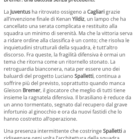
La
Juventus
ha ritrovato ossigeno a
Cagliari
grazie
all’invenzione finale di Kenan
Yildiz
, un lampo che ha
cancellato una serata complicata e restituito alla
squadra un minimo di serenità. Ma che la vittoria serva
a ridare ordine alla classifica è un conto; che risolva le
inquietudini strutturali della squadra, è tutt’altro
discorso. Fra queste, la fragilità difensiva è ormai un
tema che ritorna come un ritornello stonato. La
retroguardia bianconera, nata per essere uno dei
baluardi del progetto Luciano
Spalletti
, continua a
soffrire più del previsto, soprattutto quando manca
Gleison
Bremer
, il giocatore che meglio di tutti tiene
insieme la ragnatela difensiva. Il brasiliano è reduce da
un anno tormentato, segnato dal recupero dal grave
infortunio al ginocchio e ora da nuovi fastidi che lo
hanno costretto all’operazione.
Una presenza intermittente che costringe
Spalletti
a
ridisegnare ogni volta l’architettura della squadra,