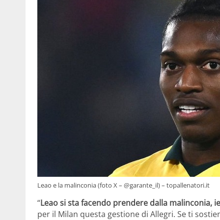
Leao e la malinconia (foto X – @garante_il) – topallenatori.it
“
Leao si sta facendo prendere dalla malinconia, i
per il Milan questa gestione di Allegri. Se ti sost