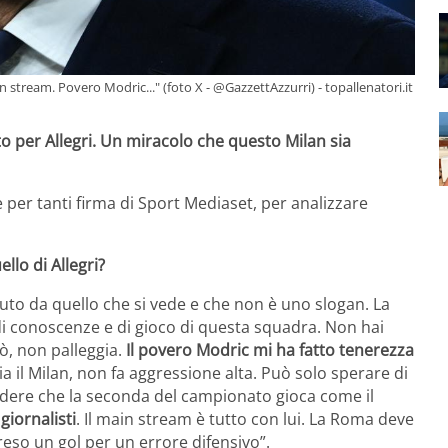
in stream. Povero Modric..." (foto X - @GazzettAzzurri) - topallenatori.it
o per Allegri. Un miracolo che questo Milan sia
per tanti firma di Sport Mediaset, per analizzare
llo di Allegri?
nuto da quello che si vede e che non è uno slogan. La
i conoscenze e di gioco di questa squadra. Non hai
rò, non palleggia.
Il povero Modric mi ha fatto tenerezza
ia il Milan, non fa aggressione alta. Può solo sperare di
 vedere che la seconda del campionato gioca come il
giornalisti
. Il main stream è tutto con lui. La Roma deve
reso un gol per un errore difensivo”.