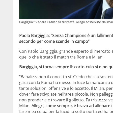
Bargiggia: "Vedere il Milan fa tristezza: Allegri sostenuto dal ma
Paolo Bargiggia: “Senza Champions è un falliment
secondo per come scende in campo”
Con Paolo Bargiggia, grande esperto di mercato e 
quello che è stato il match tra Roma e Milan.
Bargiggia, si torna sempre lì: corto-culo si o no que
“Banalizzando il concetto sì. Credo che sia soste
gara con la Roma ha messo in luce la mancanza d
tante soluzioni offensive e lo accetto. Il Milan, pe
dover fare scivolate nell’area piccola. Non pallegg
non prenderle e trovare il golletto. Fa tristezza
Milan.
Allegri, come sempre, è bravo ad allenare i 
fare mea culpa per la lucidità sotto porta ed ha p