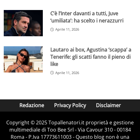
C’è l’Inter davanti a tutti, Juve
‘umiliata’: ha scelto i nerazzurri
Aprile 11, 2026
Lautaro ai box, Agustina ‘scappa’ a
Tenerife: gli scatti fanno il pieno di
like
Aprile 11, 2026
Redazione
Privacy Policy
Disclaimer
Copyright © 2025 Topallenatori.it proprietà e gestione
multimediale di Too Bee Srl - Via Cavour 310 - 00184
Roma - P.Iva 17773611003 - Questo blog non è una