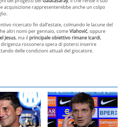
gini del progetto del
Galatasaray
, il che rende il suo
ale acquisizione rappresenterebbe anche un colpo
lio.
ntivo ricercato fin dall’estate, colmando le lacune del
nche altri nomi per gennaio, come
Vlahović
, oppure
el Jesus
, ma il
principale obiettivo rimane Icardi
,
 dirigenza rossonera spera di potersi inserire
tando delle condizioni attuali del giocatore.