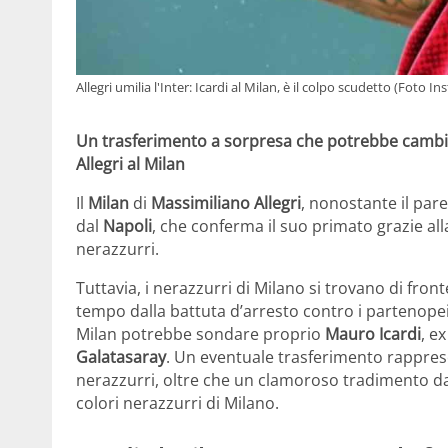
Allegri umilia l'Inter: Icardi al Milan, è il colpo scudetto (Foto I
Un trasferimento a sorpresa che potrebbe cambiare 
Allegri al Milan
Il
Milan
di
Massimiliano Allegri
, nonostante il par
dal
Napoli
, che conferma il suo primato grazie alla
nerazzurri.
Tuttavia, i nerazzurri di Milano si trovano di fron
tempo dalla battuta d’arresto contro i partenopei:
Milan potrebbe sondare proprio
Mauro Icardi
, e
Galatasaray
. Un eventuale trasferimento rappres
nerazzurri, oltre che un clamoroso tradimento da
colori nerazzurri di Milano.