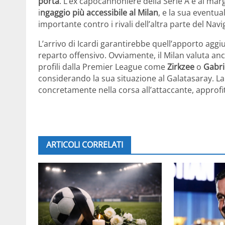
porta
. L’ex capocannoniere della Serie A è ai mar
i
ngaggio più accessibile al Milan
, e la sua eventu
importante contro i rivali dell’altra parte del Navig
L’arrivo di Icardi garantirebbe quell’apporto aggiu
reparto offensivo. Ovviamente, il Milan valuta a
profili dalla Premier League come
Zirkzee
o
Gabri
considerando la sua situazione al Galatasaray. La
concretamente nella corsa all’attaccante, approfit
ARTICOLI CORRELATI