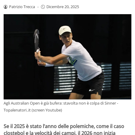
Patrizio Trecca
-
Dicembre 20, 2025
Agli Australian Open è già bufera: stavolta non è colpa di Sinner -
Topalenatori..it (screen Youtube)
Se il 2025 è stato l’anno delle polemiche, come il caso
clostebol e la velocità dei campi, il 2026 non inizia